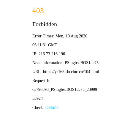
✨ 新新影院
新片·新榜·新体验 | 发现好剧 分享热爱
🏆
热门榜单 · 点击直达
1
2
3
南京照相馆
浪浪山小妖怪
反人
⭐ 8.8
⭐ 8.7
⭐ 8.7
电影
动漫
🔍 搜索